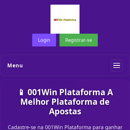
Login
Registrar-se
Menu
📱 001Win Plataforma A
Melhor Plataforma de
Apostas
Cadastre-se na 001Win Plataforma para ganhar