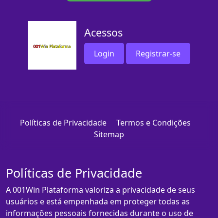
Acessos
Login
Registrar-se
Políticas de Privacidade
Termos e Condições
Sitemap
Políticas de Privacidade
A 001Win Plataforma valoriza a privacidade de seus
usuários e está empenhada em proteger todas as
informações pessoais fornecidas durante o uso de