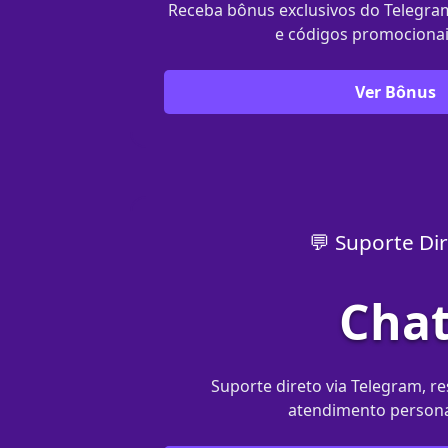
Receba bônus exclusivos do Telegra
e códigos promocionai
Ver Bônus
💬 Suporte Di
Cha
Suporte direto via Telegram, r
atendimento persona