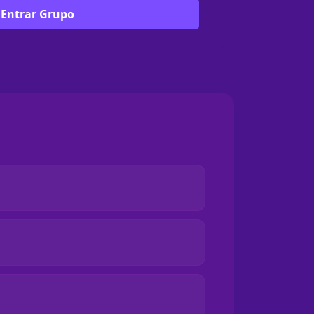
Entrar Grupo