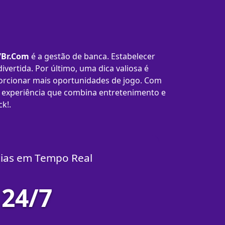
7Br.Com
é a gestão de banca. Estabelecer
vertida. Por último, uma dica valiosa é
orcionar mais oportunidades de jogo. Com
a experiência que combina entretenimento e
k!.
cias em Tempo Real
24/7