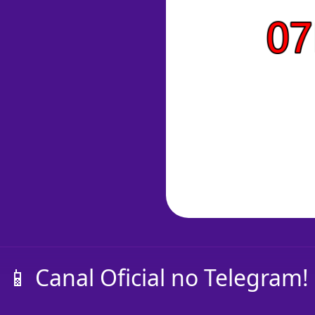
📱 Canal Oficial no Telegram!