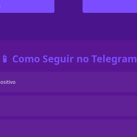
e
📱 Como Seguir no Telegram
ositivo