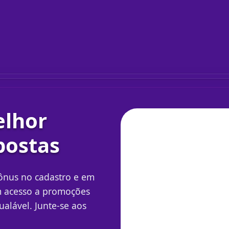
elhor
postas
ônus no cadastro e em
m acesso a promoções
ualável. Junte-se aos