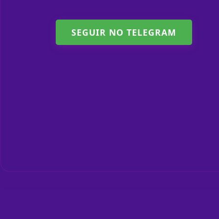
SEGUIR NO TELEGRAM