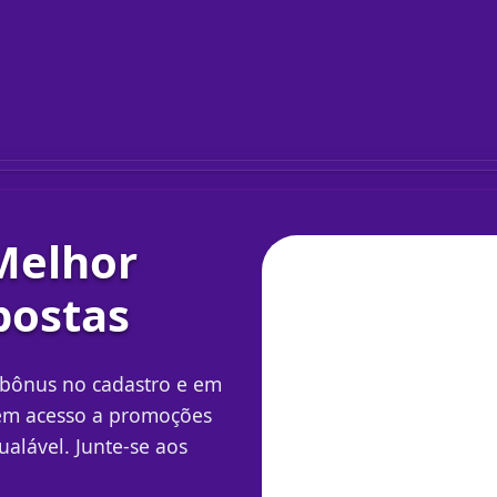
Melhor
postas
 bônus no cadastro e em
tem acesso a promoções
ualável. Junte-se aos