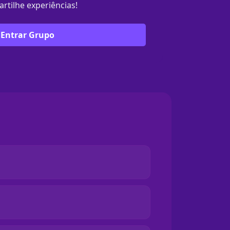
rtilhe experiências!
Entrar Grupo