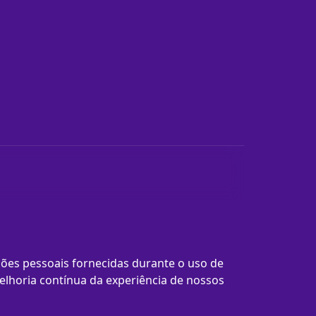
ões pessoais fornecidas durante o uso de
elhoria contínua da experiência de nossos