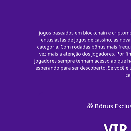
jogos baseados em blockchain e criptom
entusiastas de jogos de cassino, as no
categoria. Com rodadas bônus mais freque
vez mais a atenção dos jogadores. Por fi
jogadores sempre tenham acesso ao que há
esperando para ser descoberto. Se você é u
ca
🎁 Bônus Exclu
VIP