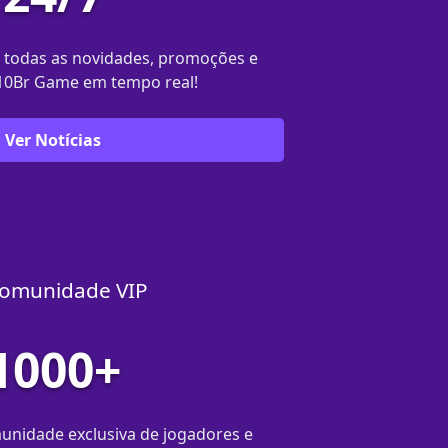
e todas as novidades, promoções e
10Br Game em tempo real!
Ver Notícias
Comunidade VIP
1000+
unidade exclusiva de jogadores e