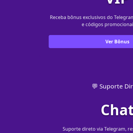
Receba bônus exclusivos do Telegra
e códigos promocionai
Ver Bônus
💬 Suporte Di
Cha
Suporte direto via Telegram, r