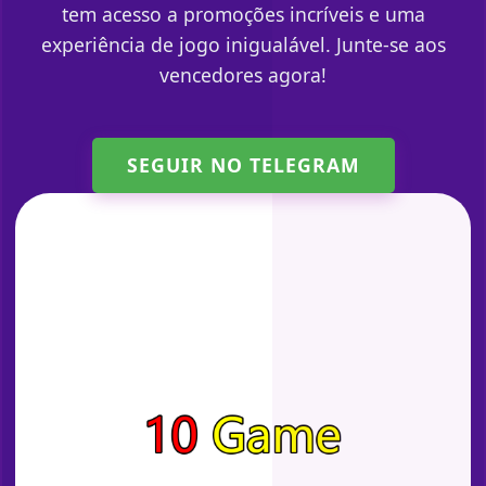
tem acesso a promoções incríveis e uma
experiência de jogo inigualável. Junte-se aos
vencedores agora!
SEGUIR NO TELEGRAM