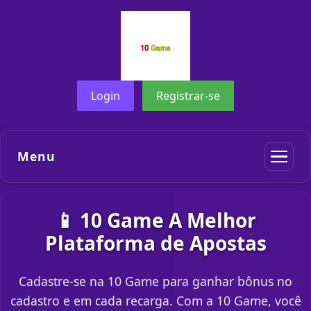
Login
Registrar-se
Menu
📱 10 Game A Melhor
Plataforma de Apostas
Cadastre-se na 10 Game para ganhar bônus no
cadastro e em cada recarga. Com a 10 Game, você