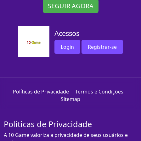
SEGUIR AGORA
Acessos
Login
Registrar-se
Políticas de Privacidade
Termos e Condições
Sitemap
Políticas de Privacidade
A 10 Game valoriza a privacidade de seus usuários e