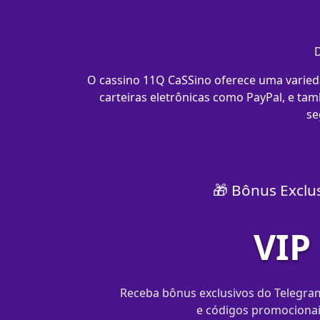
O cassino 11Q CaSSino oferece uma varieda
carteiras eletrônicas como PayPal, e ta
se
🎁 Bônus Exclu
VIP
Receba bônus exclusivos do Telegra
e códigos promocionai