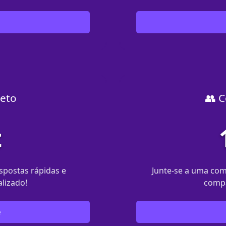
reto
👥 
t
espostas rápidas e
Junte-se a uma com
lizado!
compa
e