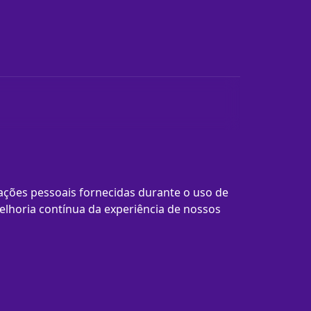
ações pessoais fornecidas durante o uso de
elhoria contínua da experiência de nossos