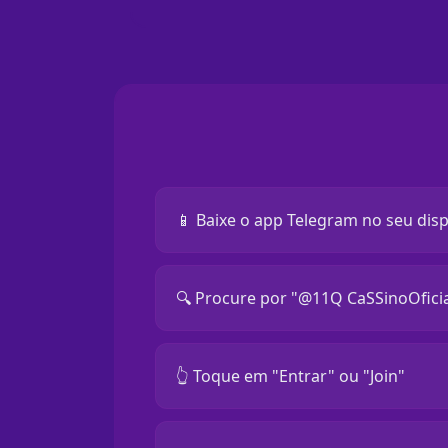
📱 Baixe o app Telegram no seu disp
🔍 Procure por "@11Q CaSSinoOficia
👆 Toque em "Entrar" ou "Join"