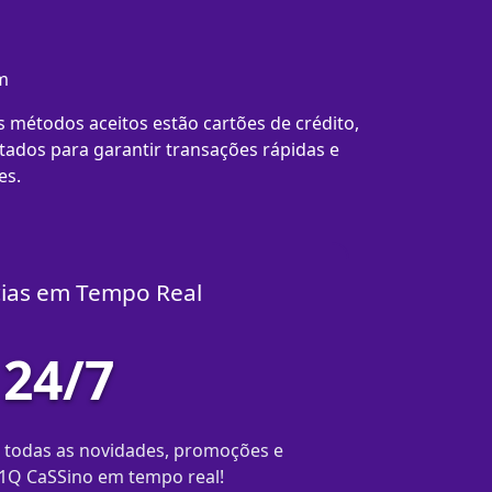
m
 métodos aceitos estão cartões de crédito,
tados para garantir transações rápidas e
es.
cias em Tempo Real
24/7
e todas as novidades, promoções e
1Q CaSSino em tempo real!