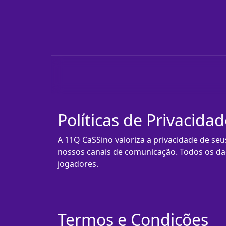
Políticas de Privacida
A 11Q CaSSino valoriza a privacidade de se
nossos canais de comunicação. Todos os dad
jogadores.
Termos e Condições