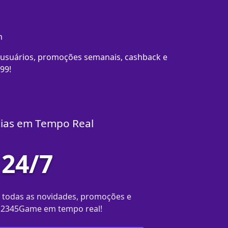
m
suários, promoções semanais, cashback e
99!
cias em Tempo Real
24/7
e todas as novidades, promoções e
12345Game em tempo real!