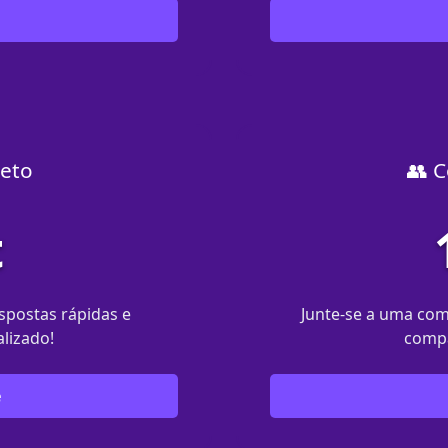
reto
👥 
t
espostas rápidas e
Junte-se a uma com
lizado!
compa
e