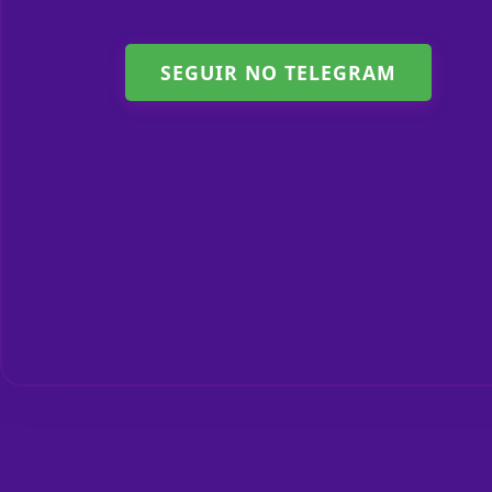
SEGUIR NO TELEGRAM