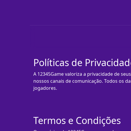
Políticas de Privacida
A 12345Game valoriza a privacidade de seu
nossos canais de comunicação. Todos os dad
jogadores.
Termos e Condições