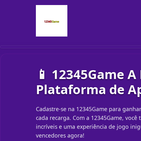
📱 12345Game A
Plataforma de A
Cadastre-se na 12345Game para ganhar
cada recarga. Com a 12345Game, você 
incríveis e uma experiência de jogo inig
vencedores agora!