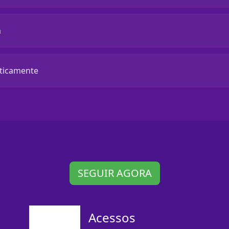
a
aticamente
SEGUIR AGORA
Acessos