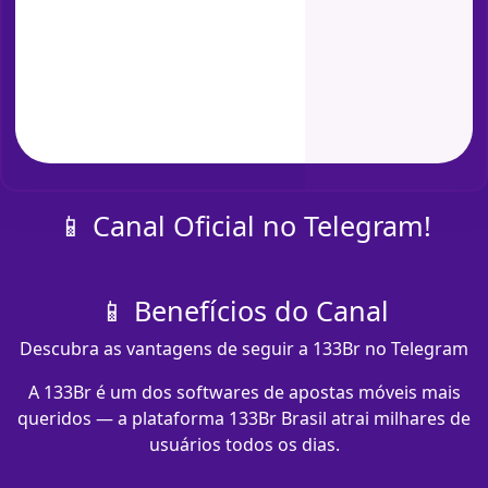
📱 Canal Oficial no Telegram!
📱 Benefícios do Canal
Descubra as vantagens de seguir a 133Br no Telegram
A 133Br é um dos softwares de apostas móveis mais
queridos — a plataforma 133Br Brasil atrai milhares de
usuários todos os dias.