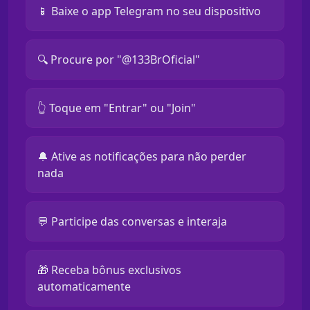
📱 Baixe o app Telegram no seu dispositivo
🔍 Procure por "@133BrOficial"
👆 Toque em "Entrar" ou "Join"
🔔 Ative as notificações para não perder
nada
💬 Participe das conversas e interaja
🎁 Receba bônus exclusivos
automaticamente