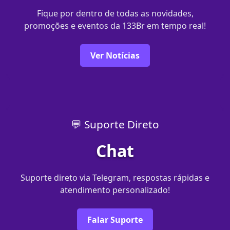
Fique por dentro de todas as novidades,
promoções e eventos da 133Br em tempo real!
Ver Notícias
💬 Suporte Direto
Chat
Suporte direto via Telegram, respostas rápidas e
atendimento personalizado!
Falar Suporte