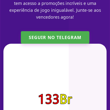
tem acesso a promoções incríveis e uma
experiência de jogo inigualável. Junte-se aos
vencedores agora!
SEGUIR NO TELEGRAM