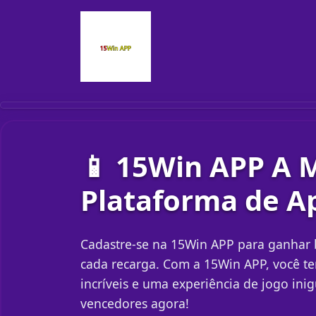
📱 15Win APP A 
Plataforma de A
Cadastre-se na 15Win APP para ganhar 
cada recarga. Com a 15Win APP, você t
incríveis e uma experiência de jogo inig
vencedores agora!