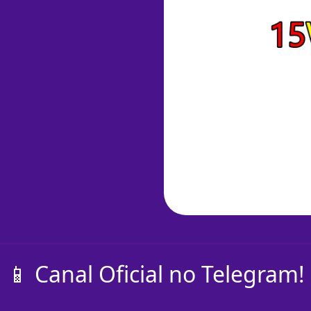
📱 Canal Oficial no Telegram!