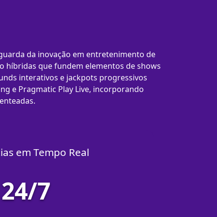
m
nguarda da inovação em entretenimento de
ão híbridas que fundem elementos de shows
unds interativos e jackpots progressivos
ing e Pragmatic Play Live, incorporando
tenteadas.
cias em Tempo Real
24/7