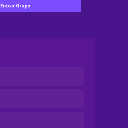
Entrar Grupo