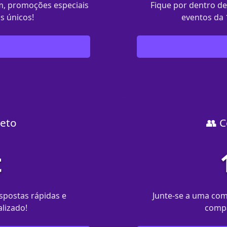
m, promoções especiais
Fique por dentro d
s únicos!
eventos da 
reto
👥 
t
espostas rápidas e
Junte-se a uma com
lizado!
compa