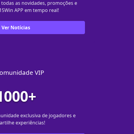
e todas as novidades, promoções e
15Win APP em tempo real!
Ver Notícias
Comunidade VIP
1000+
unidade exclusiva de jogadores e
rtilhe experiências!