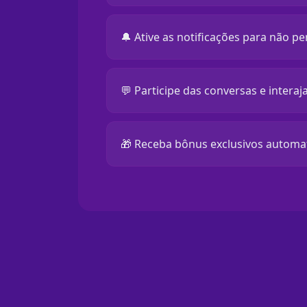
🔔 Ative as notificações para não p
💬 Participe das conversas e interaj
🎁 Receba bônus exclusivos autom