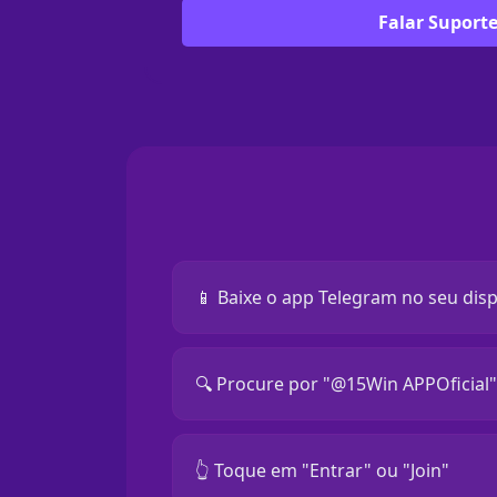
Falar Suport
📱 Baixe o app Telegram no seu disp
🔍 Procure por "@15Win APPOficial"
👆 Toque em "Entrar" ou "Join"