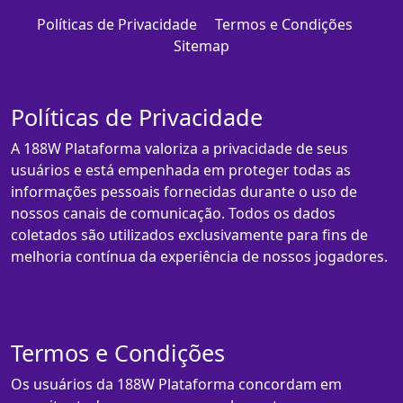
Políticas de Privacidade
Termos e Condições
Sitemap
Políticas de Privacidade
A 188W Plataforma valoriza a privacidade de seus
usuários e está empenhada em proteger todas as
informações pessoais fornecidas durante o uso de
nossos canais de comunicação. Todos os dados
coletados são utilizados exclusivamente para fins de
melhoria contínua da experiência de nossos jogadores.
Termos e Condições
Os usuários da 188W Plataforma concordam em