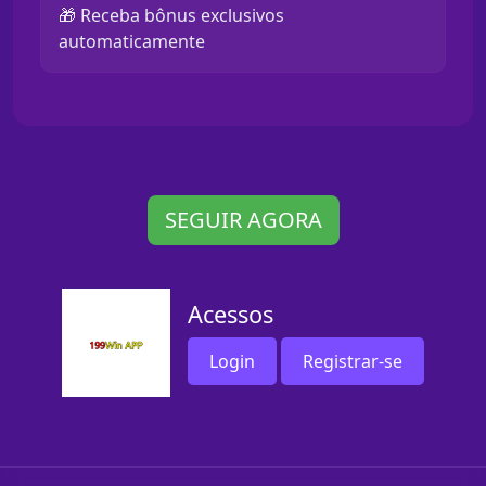
🎁 Receba bônus exclusivos
automaticamente
SEGUIR AGORA
Acessos
Login
Registrar-se