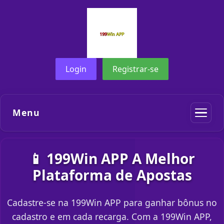
Login
Registrar-se
Menu
📱 199Win APP A Melhor
Plataforma de Apostas
Cadastre-se na 199Win APP para ganhar bônus no
cadastro e em cada recarga. Com a 199Win APP,