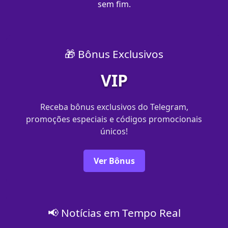
sem fim.
🎁 Bônus Exclusivos
VIP
Receba bônus exclusivos do Telegram,
promoções especiais e códigos promocionais
únicos!
Ver Bônus
📢 Notícias em Tempo Real