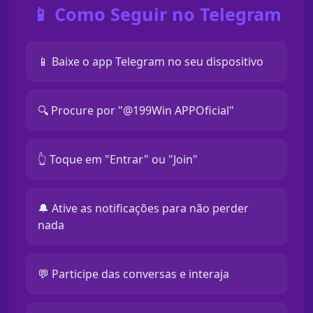
📱 Como Seguir no Telegram
📱 Baixe o app Telegram no seu dispositivo
🔍 Procure por "@199Win APPOficial"
👆 Toque em "Entrar" ou "Join"
🔔 Ative as notificações para não perder
nada
💬 Participe das conversas e interaja