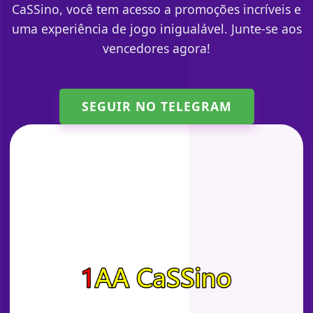
CaSSino, você tem acesso a promoções incríveis e
uma experiência de jogo inigualável. Junte-se aos
vencedores agora!
SEGUIR NO TELEGRAM