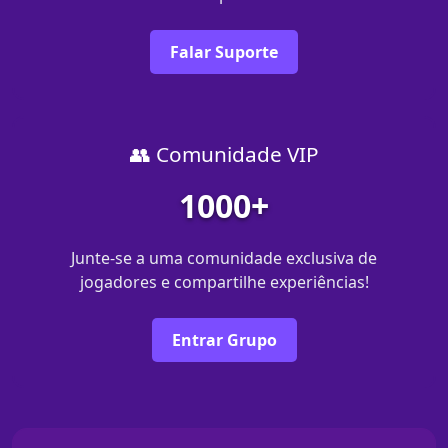
Falar Suporte
👥 Comunidade VIP
1000+
Junte-se a uma comunidade exclusiva de
jogadores e compartilhe experiências!
Entrar Grupo