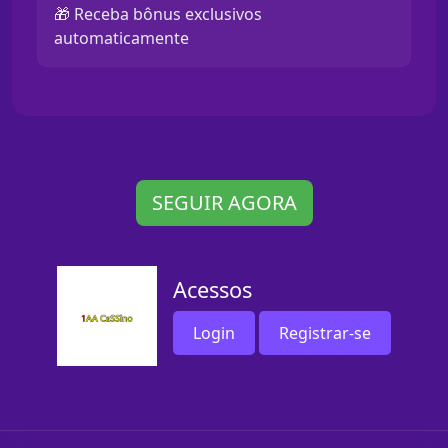
🎁 Receba bônus exclusivos
automaticamente
SEGUIR AGORA
Acessos
Login
Registrar-se