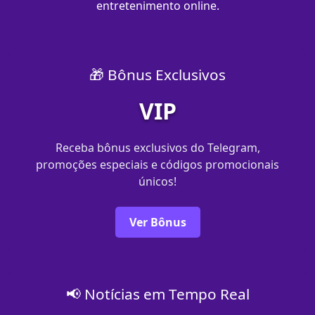
entretenimento online.
🎁 Bônus Exclusivos
VIP
Receba bônus exclusivos do Telegram,
promoções especiais e códigos promocionais
únicos!
Ver Bônus
📢 Notícias em Tempo Real