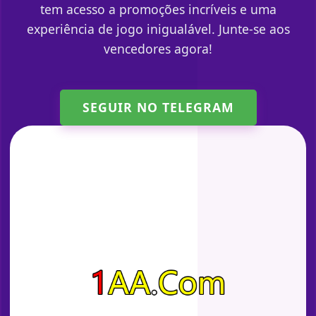
tem acesso a promoções incríveis e uma
experiência de jogo inigualável. Junte-se aos
vencedores agora!
SEGUIR NO TELEGRAM