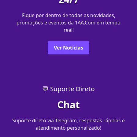
Fique por dentro de todas as novidades,
promoções e eventos da 1AA.Com em tempo
real!
Ver Notícias
💬 Suporte Direto
Chat
Suporte direto via Telegram, respostas rápidas e
atendimento personalizado!