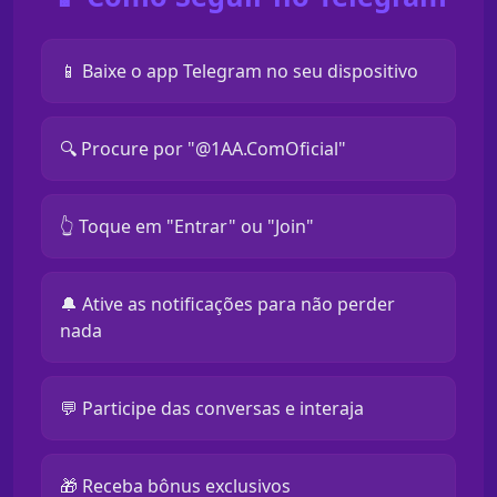
📱 Baixe o app Telegram no seu dispositivo
🔍 Procure por "@1AA.ComOficial"
👆 Toque em "Entrar" ou "Join"
🔔 Ative as notificações para não perder
nada
💬 Participe das conversas e interaja
🎁 Receba bônus exclusivos