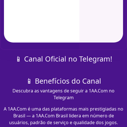
📱 Canal Oficial no Telegram!
📱 Benefícios do Canal
Descubra as vantagens de seguir a 1AA.Com no
Telegram
A 1AA.Com é uma das plataformas mais prestigiadas no
Brasil — a 1AA.Com Brasil lidera em número de
usuários, padrão de serviço e qualidade dos jogos.