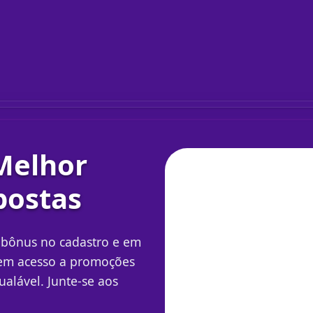
Melhor
postas
 bônus no cadastro e em
tem acesso a promoções
ualável. Junte-se aos