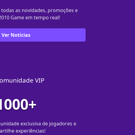
e todas as novidades, promoções e
2010 Game em tempo real!
Ver Notícias
Comunidade VIP
1000+
unidade exclusiva de jogadores e
rtilhe experiências!