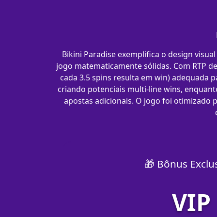
Bikini Paradise exemplifica o design visu
jogo matematicamente sólidas. Com RTP de 9
cada 3.5 spins resulta em win) adequada p
criando potenciais multi-line wins, enqua
apostas adicionais. O jogo foi otimizad
🎁 Bônus Exclu
VIP