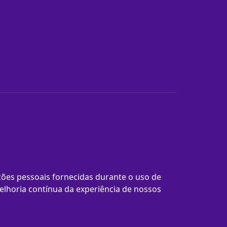
ões pessoais fornecidas durante o uso de
elhoria contínua da experiência de nossos