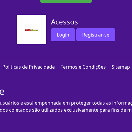
Acessos
Login
Registrar-se
Políticas de Privacidade
Termos e Condições
Sitemap
de
s usuários e está empenhada em proteger todas as informaç
os coletados são utilizados exclusivamente para fins de m