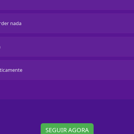
erder nada
a
aticamente
SEGUIR AGORA