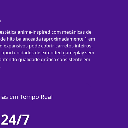
m
o estética anime-inspired com mecânicas de
ia de hits balanceada (aproximadamente 1 em
 expansivos pode cobrir carretos inteiros,
ece oportunidades de extended gameplay sem
antendo qualidade gráfica consistente em
.
cias em Tempo Real
24/7