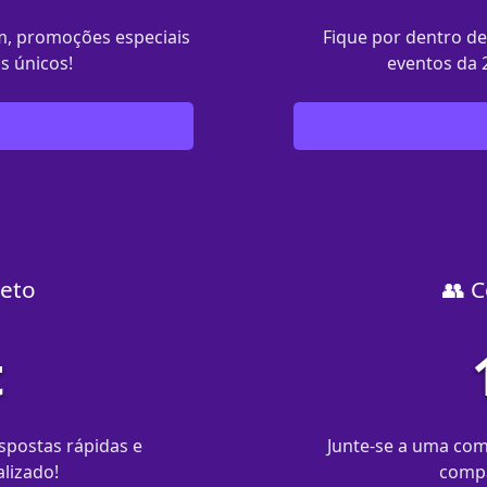
m, promoções especiais
Fique por dentro d
s únicos!
eventos da 
reto
👥 
t
espostas rápidas e
Junte-se a uma com
lizado!
compa