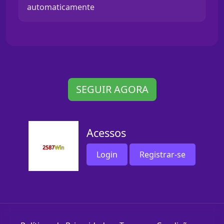
automaticamente
SEGUIR AGORA
Acessos
Login
Registrar-se