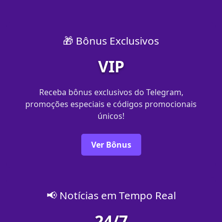
🎁 Bônus Exclusivos
VIP
Receba bônus exclusivos do Telegram,
promoções especiais e códigos promocionais
únicos!
Ver Bônus
📢 Notícias em Tempo Real
24/7