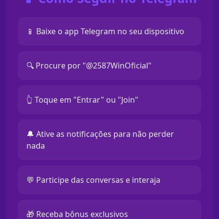
📱 Baixe o app Telegram no seu dispositivo
🔍 Procure por "@2587WinOficial"
👆 Toque em "Entrar" ou "Join"
🔔 Ative as notificações para não perder
nada
💬 Participe das conversas e interaja
🎁 Receba bônus exclusivos