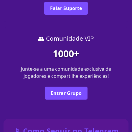
Falar Suporte
👥 Comunidade VIP
1000+
Junte-se a uma comunidade exclusiva de
jogadores e compartilhe experiências!
Entrar Grupo
📱 Como Seguir no Telegram