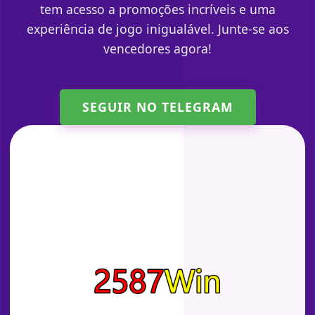
tem acesso a promoções incríveis e uma
experiência de jogo inigualável. Junte-se aos
vencedores agora!
SEGUIR NO TELEGRAM