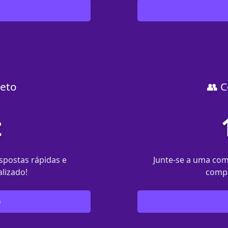
reto
👥 
t
espostas rápidas e
Junte-se a uma com
lizado!
compa
e