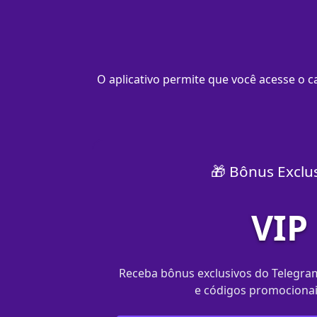
O aplicativo permite que você acesse o 
🎁 Bônus Exclu
VIP
Receba bônus exclusivos do Telegra
e códigos promocionai