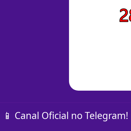
📱 Canal Oficial no Telegram!