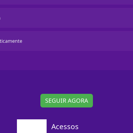
a
aticamente
SEGUIR AGORA
Acessos