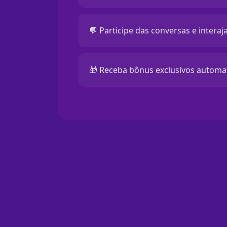
💬 Participe das conversas e interaj
🎁 Receba bônus exclusivos autom