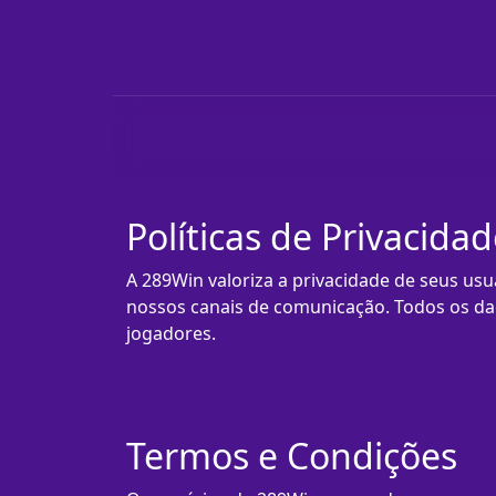
Políticas de Privacida
A 289Win valoriza a privacidade de seus us
nossos canais de comunicação. Todos os dad
jogadores.
Termos e Condições