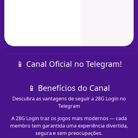
📱 Canal Oficial no Telegram!
📱 Benefícios do Canal
Descubra as vantagens de seguir a 28G Login no
Telegram
A 28G Login traz os jogos mais modernos — cada
membro tem garantida uma experiência divertida,
segura e sem preocupações.