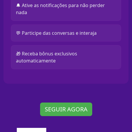
🔔 Ative as notificações para não perder
nada
💬 Participe das conversas e interaja
🎁 Receba bônus exclusivos
automaticamente
SEGUIR AGORA