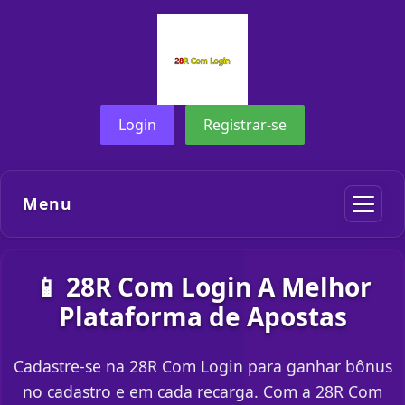
Login
Registrar-se
Menu
📱 28R Com Login A Melhor
Plataforma de Apostas
Cadastre-se na 28R Com Login para ganhar bônus
no cadastro e em cada recarga. Com a 28R Com