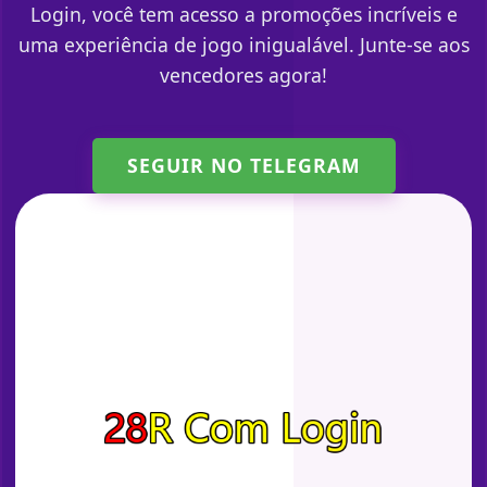
Login, você tem acesso a promoções incríveis e
uma experiência de jogo inigualável. Junte-se aos
vencedores agora!
SEGUIR NO TELEGRAM