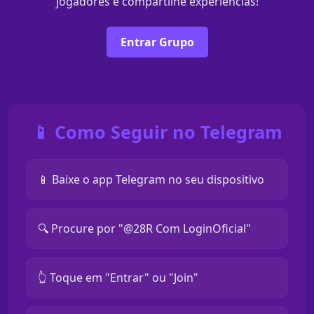
jogadores e compartilhe experiências!
Entrar Grupo
📱 Como Seguir no Telegram
📱 Baixe o app Telegram no seu dispositivo
🔍 Procure por "@28R Com LoginOficial"
👆 Toque em "Entrar" ou "Join"