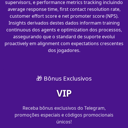
supervisors, e performance metrics tracking incluindo
average response time, first contact resolution rate,
customer effort score e net promoter score (NPS).
Insights derivados destes dados informam training
continuous dos agents e optimization dos processos,
assegurando que o standard de suporte evolui
proactively em alignment com expectations crescentes
dos jogadores.
🎁 Bônus Exclusivos
VIP
Receba bônus exclusivos do Telegram,
promoções especiais e códigos promocionais
únicos!