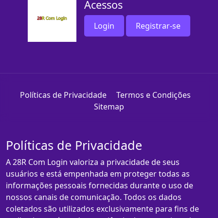
Acessos
Login
Registrar-se
Políticas de Privacidade
Termos e Condições
Sitemap
Políticas de Privacidade
A 28R Com Login valoriza a privacidade de seus
usuários e está empenhada em proteger todas as
informações pessoais fornecidas durante o uso de
nossos canais de comunicação. Todos os dados
coletados são utilizados exclusivamente para fins de