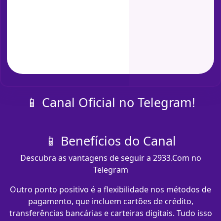
📱 Canal Oficial no Telegram!
📱 Benefícios do Canal
Descubra as vantagens de seguir a 2933.Com no
Telegram
Outro ponto positivo é a flexibilidade nos métodos de
pagamento, que incluem cartões de crédito,
transferências bancárias e carteiras digitais. Tudo isso