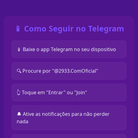
📱 Como Seguir no Telegram
📱 Baixe o app Telegram no seu dispositivo
🔍 Procure por "@2933.ComOficial"
👆 Toque em "Entrar" ou "Join"
🔔 Ative as notificações para não perder
nada