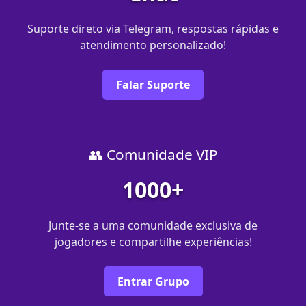
Suporte direto via Telegram, respostas rápidas e
atendimento personalizado!
Falar Suporte
👥 Comunidade VIP
1000+
Junte-se a uma comunidade exclusiva de
jogadores e compartilhe experiências!
Entrar Grupo