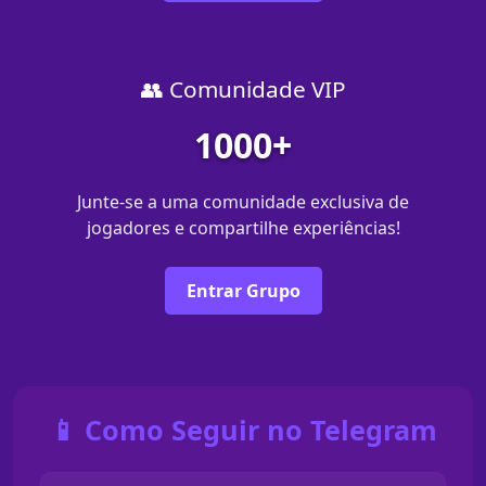
👥 Comunidade VIP
1000+
Junte-se a uma comunidade exclusiva de
jogadores e compartilhe experiências!
Entrar Grupo
📱 Como Seguir no Telegram