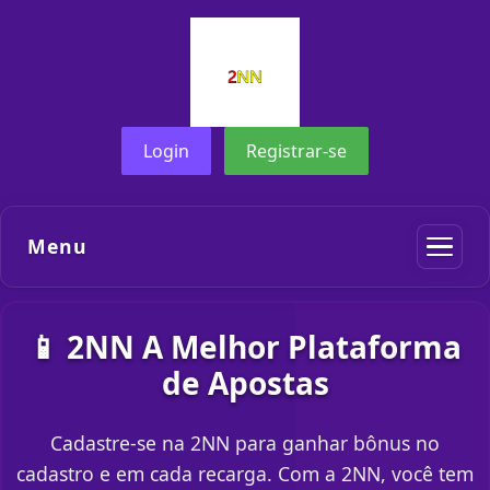
Login
Registrar-se
Menu
📱 2NN A Melhor Plataforma
de Apostas
Cadastre-se na 2NN para ganhar bônus no
cadastro e em cada recarga. Com a 2NN, você tem