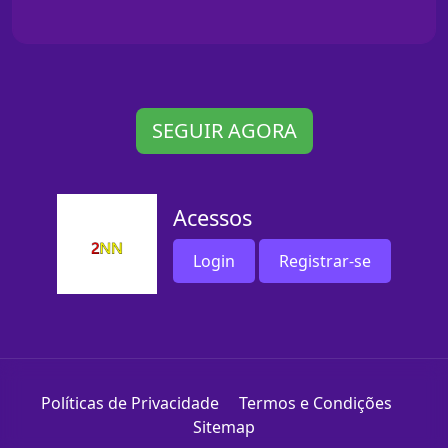
SEGUIR AGORA
Acessos
Login
Registrar-se
Políticas de Privacidade
Termos e Condições
Sitemap