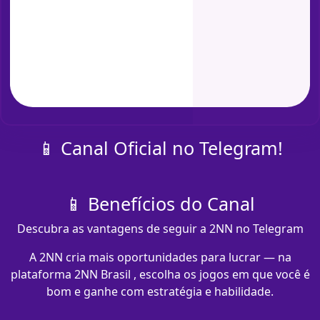
📱 Canal Oficial no Telegram!
📱 Benefícios do Canal
Descubra as vantagens de seguir a 2NN no Telegram
A 2NN cria mais oportunidades para lucrar — na
plataforma 2NN Brasil , escolha os jogos em que você é
bom e ganhe com estratégia e habilidade.