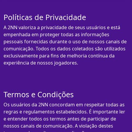
Políticas de Privacidade
A 2NN valoriza a privacidade de seus usuários e está
empenhada em proteger todas as informações
pessoais fornecidas durante o uso de nossos canais de
comunicação. Todos os dados coletados são utilizados
exclusivamente para fins de melhoria contínua da
experiência de nossos jogadores.
Termos e Condições
Os usuários da 2NN concordam em respeitar todas as
regras e regulamentos estabelecidos. É importante ler
e entender todos os termos antes de participar de
nossos canais de comunicação. A violação destes