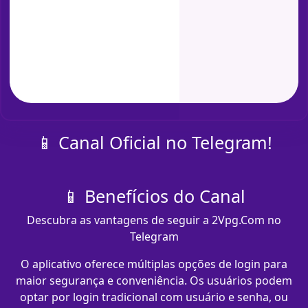
📱 Canal Oficial no Telegram!
📱 Benefícios do Canal
Descubra as vantagens de seguir a 2Vpg.Com no
Telegram
O aplicativo oferece múltiplas opções de login para
maior segurança e conveniência. Os usuários podem
optar por login tradicional com usuário e senha, ou