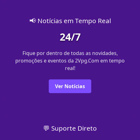
📢 Notícias em Tempo Real
24/7
Fique por dentro de todas as novidades,
promoções e eventos da 2Vpg.Com em tempo
real!
Ver Notícias
💬 Suporte Direto