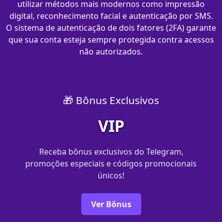
utilizar métodos mais modernos como impressão
digital, reconhecimento facial e autenticação por SMS.
O sistema de autenticação de dois fatores (2FA) garante
que sua conta esteja sempre protegida contra acessos
não autorizados.
🎁 Bônus Exclusivos
VIP
Receba bônus exclusivos do Telegram,
promoções especiais e códigos promocionais
únicos!
Ver Bônus