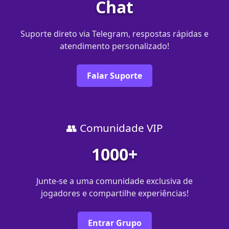
Chat
Suporte direto via Telegram, respostas rápidas e
atendimento personalizado!
Falar Suporte
👥 Comunidade VIP
1000+
Junte-se a uma comunidade exclusiva de
jogadores e compartilhe experiências!
Entrar Grupo