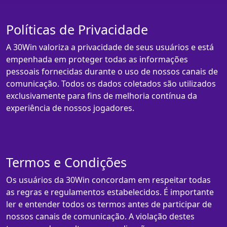
Políticas de Privacidade
A 30Win valoriza a privacidade de seus usuários e está
empenhada em proteger todas as informações
pessoais fornecidas durante o uso de nossos canais de
comunicação. Todos os dados coletados são utilizados
exclusivamente para fins de melhoria contínua da
experiência de nossos jogadores.
Termos e Condições
Os usuários da 30Win concordam em respeitar todas
as regras e regulamentos estabelecidos. É importante
ler e entender todos os termos antes de participar de
nossos canais de comunicação. A violação destes