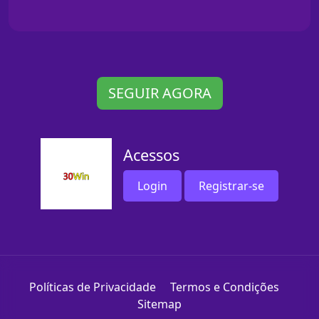
SEGUIR AGORA
Acessos
Login
Registrar-se
Políticas de Privacidade
Termos e Condições
Sitemap