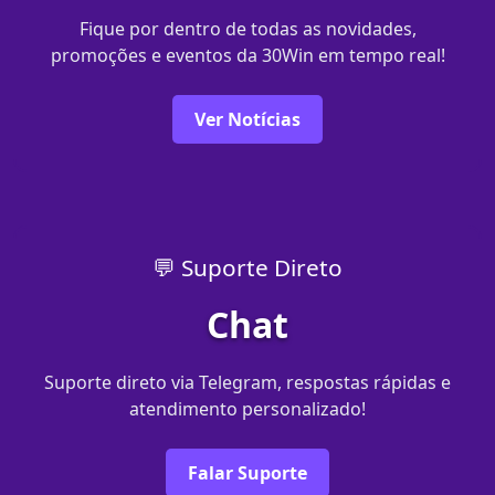
Fique por dentro de todas as novidades,
promoções e eventos da 30Win em tempo real!
Ver Notícias
💬 Suporte Direto
Chat
Suporte direto via Telegram, respostas rápidas e
atendimento personalizado!
Falar Suporte