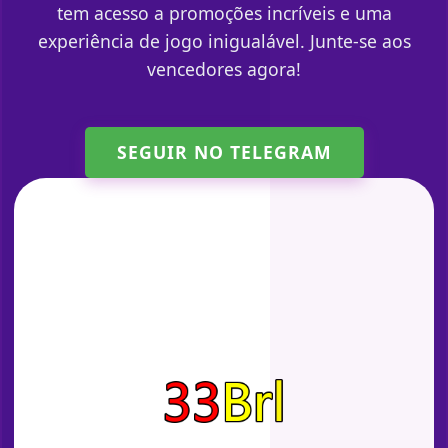
tem acesso a promoções incríveis e uma
experiência de jogo inigualável. Junte-se aos
vencedores agora!
SEGUIR NO TELEGRAM