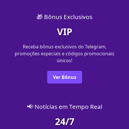
🎁 Bônus Exclusivos
VIP
Receba bônus exclusivos do Telegram,
promoções especiais e códigos promocionais
únicos!
Ver Bônus
📢 Notícias em Tempo Real
24/7