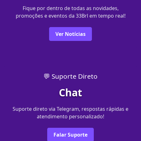
Fique por dentro de todas as novidades,
promoções e eventos da 33Brl em tempo real!
Ver Notícias
💬 Suporte Direto
Chat
Suporte direto via Telegram, respostas rápidas e
atendimento personalizado!
Falar Suporte