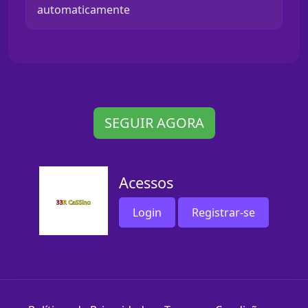
automaticamente
SEGUIR AGORA
Acessos
Login
Registrar-se