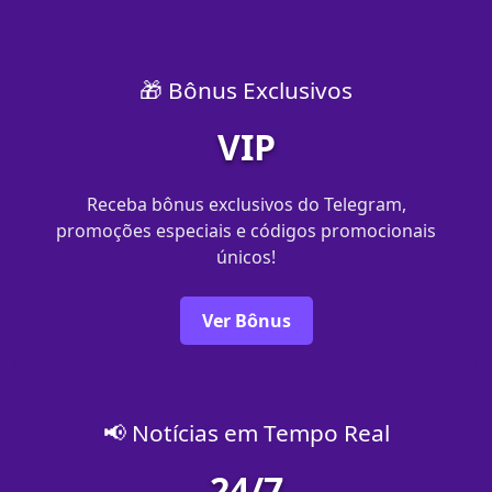
🎁 Bônus Exclusivos
VIP
Receba bônus exclusivos do Telegram,
promoções especiais e códigos promocionais
únicos!
Ver Bônus
📢 Notícias em Tempo Real
24/7