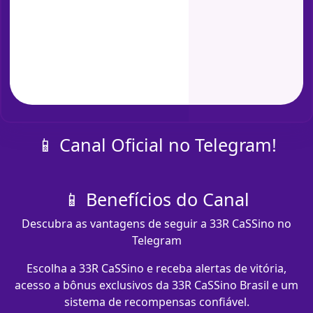
📱 Canal Oficial no Telegram!
📱 Benefícios do Canal
Descubra as vantagens de seguir a 33R CaSSino no
Telegram
Escolha a 33R CaSSino e receba alertas de vitória,
acesso a bônus exclusivos da 33R CaSSino Brasil e um
sistema de recompensas confiável.