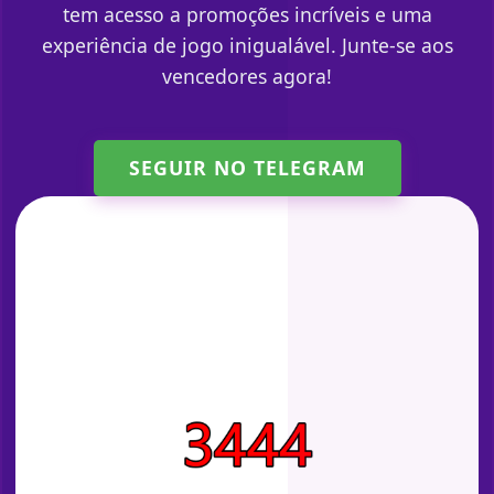
tem acesso a promoções incríveis e uma
experiência de jogo inigualável. Junte-se aos
vencedores agora!
SEGUIR NO TELEGRAM