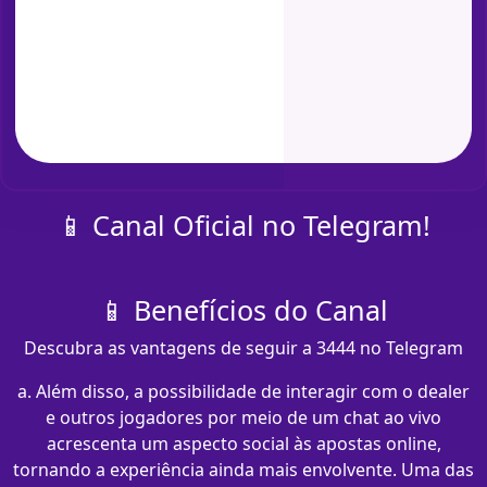
📱 Canal Oficial no Telegram!
📱 Benefícios do Canal
Descubra as vantagens de seguir a 3444 no Telegram
a. Além disso, a possibilidade de interagir com o dealer
e outros jogadores por meio de um chat ao vivo
acrescenta um aspecto social às apostas online,
tornando a experiência ainda mais envolvente. Uma das