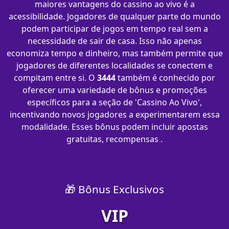
maiores vantagens do cassino ao vivo é a
acessibilidade. Jogadores de qualquer parte do mundo
podem participar de jogos em tempo real sem a
necessidade de sair de casa. Isso não apenas
economiza tempo e dinheiro, mas também permite que
jogadores de diferentes localidades se conectem e
compitam entre si. O
3444
também é conhecido por
oferecer uma variedade de bônus e promoções
específicos para a seção de 'Cassino Ao Vivo',
incentivando novos jogadores a experimentarem essa
modalidade. Esses bônus podem incluir apostas
gratuitas, recompensas .
🎁 Bônus Exclusivos
VIP