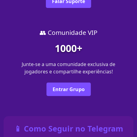
Falar Suporte
👥 Comunidade VIP
1000+
Junte-se a uma comunidade exclusiva de
jogadores e compartilhe experiências!
Entrar Grupo
📱 Como Seguir no Telegram