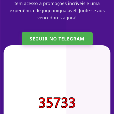
tem acesso a promoções incríveis e uma
experiência de jogo inigualável. Junte-se aos
vencedores agora!
SEGUIR NO TELEGRAM