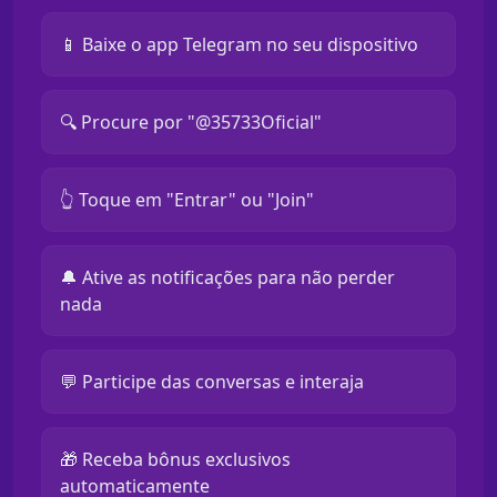
📱 Baixe o app Telegram no seu dispositivo
🔍 Procure por "@35733Oficial"
👆 Toque em "Entrar" ou "Join"
🔔 Ative as notificações para não perder
nada
💬 Participe das conversas e interaja
🎁 Receba bônus exclusivos
automaticamente