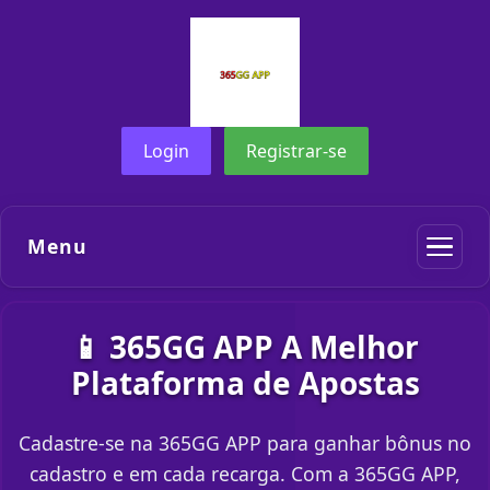
Login
Registrar-se
Menu
📱 365GG APP A Melhor
Plataforma de Apostas
Cadastre-se na 365GG APP para ganhar bônus no
cadastro e em cada recarga. Com a 365GG APP,