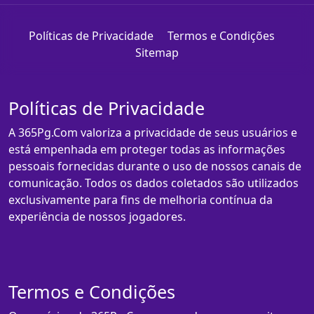
Políticas de Privacidade
Termos e Condições
Sitemap
Políticas de Privacidade
A 365Pg.Com valoriza a privacidade de seus usuários e
está empenhada em proteger todas as informações
pessoais fornecidas durante o uso de nossos canais de
comunicação. Todos os dados coletados são utilizados
exclusivamente para fins de melhoria contínua da
experiência de nossos jogadores.
Termos e Condições