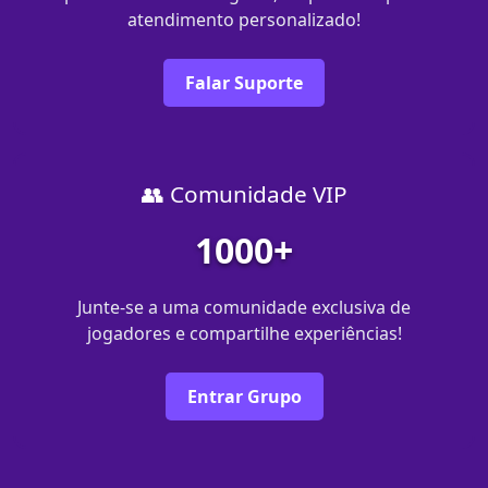
atendimento personalizado!
Falar Suporte
👥 Comunidade VIP
1000+
Junte-se a uma comunidade exclusiva de
jogadores e compartilhe experiências!
Entrar Grupo