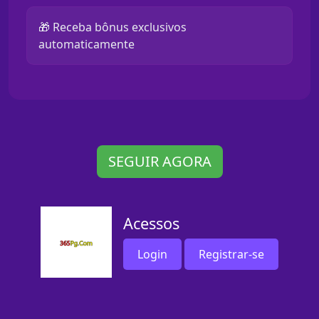
🎁 Receba bônus exclusivos
automaticamente
SEGUIR AGORA
Acessos
Login
Registrar-se