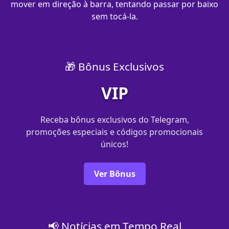
mover em direção à barra, tentando passar por baixo
sem tocá-la.
🎁 Bônus Exclusivos
VIP
Receba bônus exclusivos do Telegram,
promoções especiais e códigos promocionais
únicos!
Ver Bônus
📢 Notícias em Tempo Real