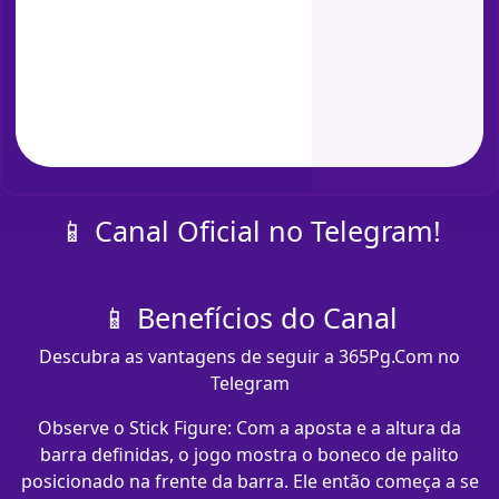
📱 Canal Oficial no Telegram!
📱 Benefícios do Canal
Descubra as vantagens de seguir a 365Pg.Com no
Telegram
Observe o Stick Figure: Com a aposta e a altura da
barra definidas, o jogo mostra o boneco de palito
posicionado na frente da barra. Ele então começa a se