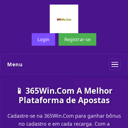
Login
Registrar-se
Menu
📱 365Win.Com A Melhor
Plataforma de Apostas
Cadastre-se na 365Win.Com para ganhar bônus
no cadastro e em cada recarga. Com a