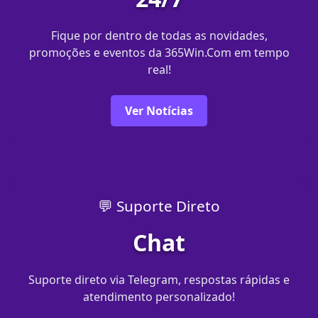
Fique por dentro de todas as novidades,
promoções e eventos da 365Win.Com em tempo
real!
Ver Notícias
💬 Suporte Direto
Chat
Suporte direto via Telegram, respostas rápidas e
atendimento personalizado!