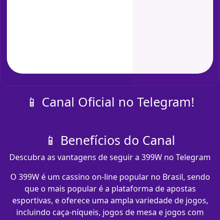
📱 Canal Oficial no Telegram!
📱 Benefícios do Canal
Descubra as vantagens de seguir a 399W no Telegram
O 399W é um cassino on-line popular no Brasil, sendo
que o mais popular é a plataforma de apostas
esportivas, e oferece uma ampla variedade de jogos,
incluindo caça-níqueis, jogos de mesa e jogos com