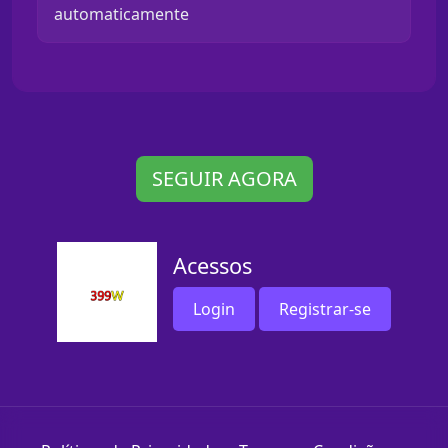
automaticamente
SEGUIR AGORA
Acessos
Login
Registrar-se