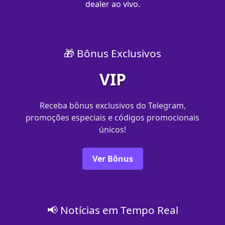
dealer ao vivo.
🎁 Bônus Exclusivos
VIP
Receba bônus exclusivos do Telegram,
promoções especiais e códigos promocionais
únicos!
Ver Bônus
📢 Notícias em Tempo Real