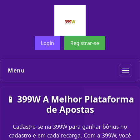
Login
Registrar-se
Menu
📱 399W A Melhor Plataforma
de Apostas
Cadastre-se na 399W para ganhar bônus no
cadastro e em cada recarga. Com a 399W, você