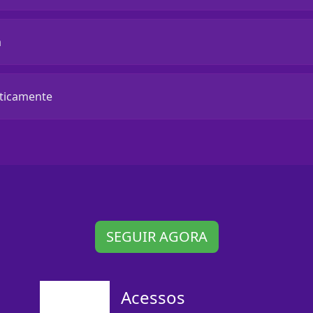
a
aticamente
SEGUIR AGORA
Acessos