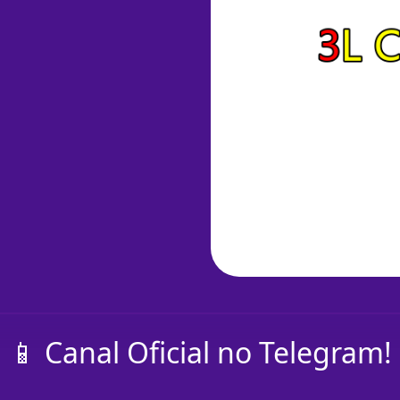
📱 Canal Oficial no Telegram!