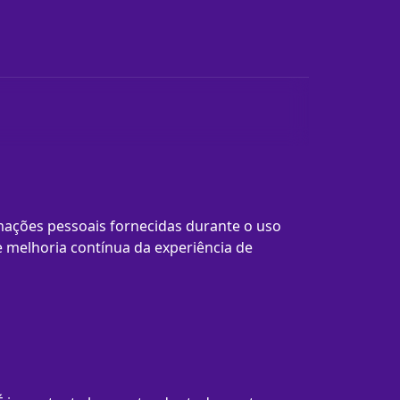
mações pessoais fornecidas durante o uso
e melhoria contínua da experiência de