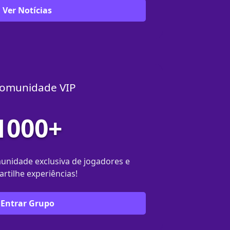
Ver Notícias
Comunidade VIP
1000+
unidade exclusiva de jogadores e
rtilhe experiências!
Entrar Grupo