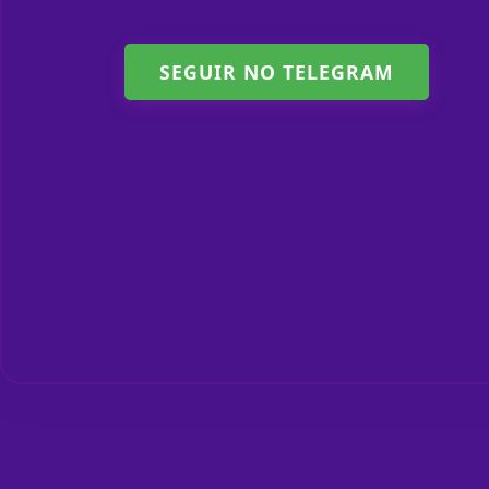
SEGUIR NO TELEGRAM