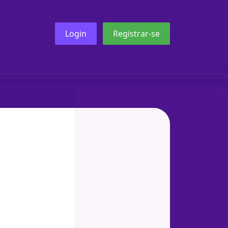
Login
Registrar-se