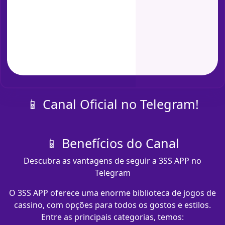
📱 Canal Oficial no Telegram!
📱 Benefícios do Canal
Descubra as vantagens de seguir a 3SS APP no
Telegram
O 3SS APP oferece uma enorme biblioteca de jogos de
cassino, com opções para todos os gostos e estilos.
Entre as principais categorias, temos: