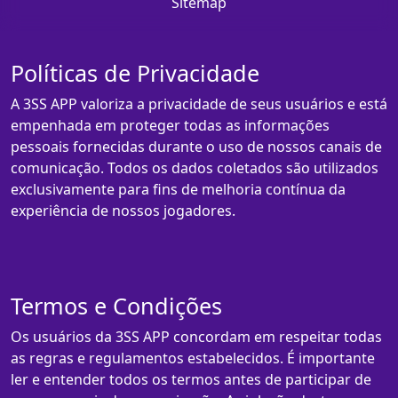
Sitemap
Políticas de Privacidade
A 3SS APP valoriza a privacidade de seus usuários e está
empenhada em proteger todas as informações
pessoais fornecidas durante o uso de nossos canais de
comunicação. Todos os dados coletados são utilizados
exclusivamente para fins de melhoria contínua da
experiência de nossos jogadores.
Termos e Condições
Os usuários da 3SS APP concordam em respeitar todas
as regras e regulamentos estabelecidos. É importante
ler e entender todos os termos antes de participar de