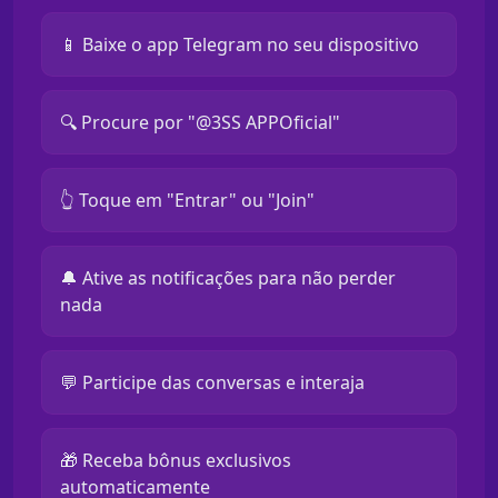
📱 Baixe o app Telegram no seu dispositivo
🔍 Procure por "@3SS APPOficial"
👆 Toque em "Entrar" ou "Join"
🔔 Ative as notificações para não perder
nada
💬 Participe das conversas e interaja
🎁 Receba bônus exclusivos
automaticamente