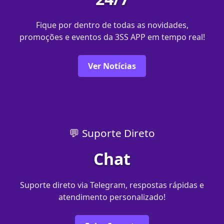
Fique por dentro de todas as novidades,
promoções e eventos da 3SS APP em tempo real!
Ver Notícias
💬 Suporte Direto
Chat
Suporte direto via Telegram, respostas rápidas e
atendimento personalizado!