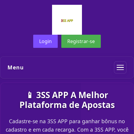
Login
Registrar-se
Menu
📱 3SS APP A Melhor
Plataforma de Apostas
Cadastre-se na 3SS APP para ganhar bônus no
cadastro e em cada recarga. Com a 3SS APP, você