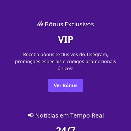
🎁 Bônus Exclusivos
VIP
Receba bônus exclusivos do Telegram,
promoções especiais e códigos promocionais
únicos!
Ver Bônus
📢 Notícias em Tempo Real
24/7