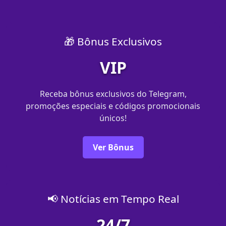
🎁 Bônus Exclusivos
VIP
Receba bônus exclusivos do Telegram,
promoções especiais e códigos promocionais
únicos!
Ver Bônus
📢 Notícias em Tempo Real
24/7