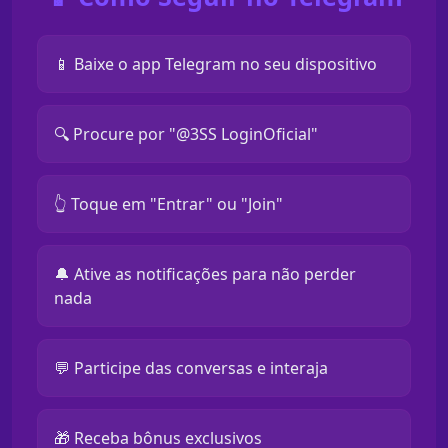
📱 Baixe o app Telegram no seu dispositivo
🔍 Procure por "@3SS LoginOficial"
👆 Toque em "Entrar" ou "Join"
🔔 Ative as notificações para não perder
nada
💬 Participe das conversas e interaja
🎁 Receba bônus exclusivos