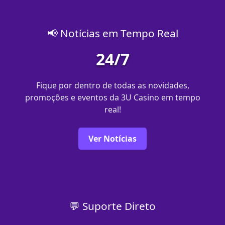
📢 Notícias em Tempo Real
24/7
Fique por dentro de todas as novidades,
promoções e eventos da 3U Casino em tempo
real!
Ver Notícias
💬 Suporte Direto