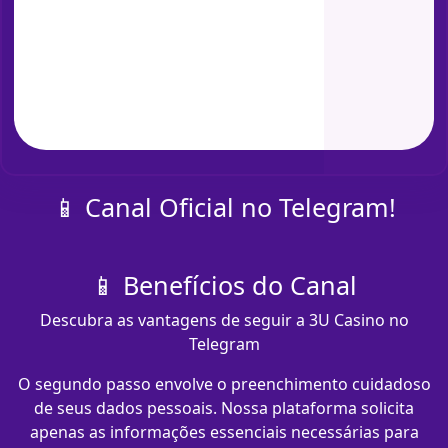
📱 Canal Oficial no Telegram!
📱 Benefícios do Canal
Descubra as vantagens de seguir a 3U Casino no
Telegram
O segundo passo envolve o preenchimento cuidadoso
de seus dados pessoais. Nossa plataforma solicita
apenas as informações essenciais necessárias para