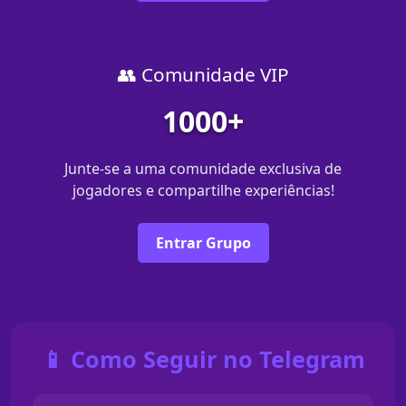
👥 Comunidade VIP
1000+
Junte-se a uma comunidade exclusiva de
jogadores e compartilhe experiências!
Entrar Grupo
📱 Como Seguir no Telegram