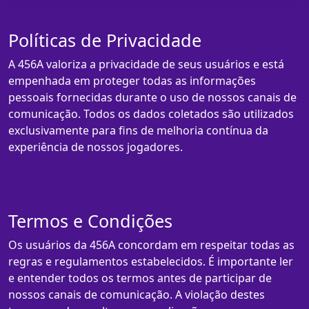
Políticas de Privacidade
A 456A valoriza a privacidade de seus usuários e está
empenhada em proteger todas as informações
pessoais fornecidas durante o uso de nossos canais de
comunicação. Todos os dados coletados são utilizados
exclusivamente para fins de melhoria contínua da
experiência de nossos jogadores.
Termos e Condições
Os usuários da 456A concordam em respeitar todas as
regras e regulamentos estabelecidos. É importante ler
e entender todos os termos antes de participar de
nossos canais de comunicação. A violação destes