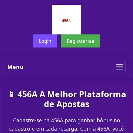
Login
Registrar-se
Menu
📱 456A A Melhor Plataforma
de Apostas
Cadastre-se na 456A para ganhar bônus no
cadastro e em cada recarga. Com a 456A, você