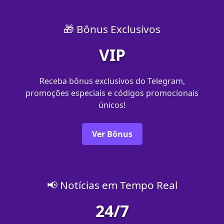
🎁 Bônus Exclusivos
VIP
Receba bônus exclusivos do Telegram,
promoções especiais e códigos promocionais
únicos!
Ver Bônus
📢 Notícias em Tempo Real
24/7