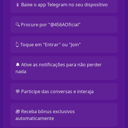
📱 Baixe o app Telegram no seu dispositivo
🔍 Procure por "@456AOficial"
👆 Toque em "Entrar" ou "Join"
🔔 Ative as notificações para não perder
nada
💬 Participe das conversas e interaja
🎁 Receba bônus exclusivos
automaticamente