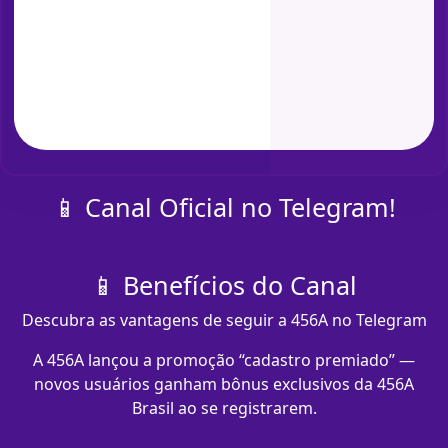
📱 Canal Oficial no Telegram!
📱 Benefícios do Canal
Descubra as vantagens de seguir a 456A no Telegram
A 456A lançou a promoção “cadastro premiado” —
novos usuários ganham bônus exclusivos da 456A
Brasil ao se registrarem.