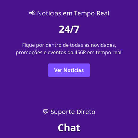
📢 Notícias em Tempo Real
24/7
Fique por dentro de todas as novidades,
promoções e eventos da 456R em tempo real!
Ver Notícias
💬 Suporte Direto
Chat