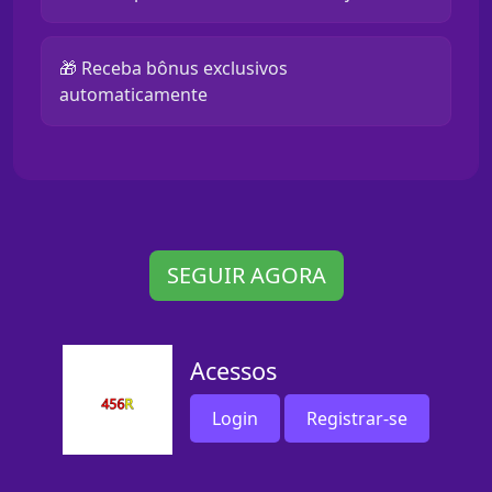
🎁 Receba bônus exclusivos
automaticamente
SEGUIR AGORA
Acessos
Login
Registrar-se