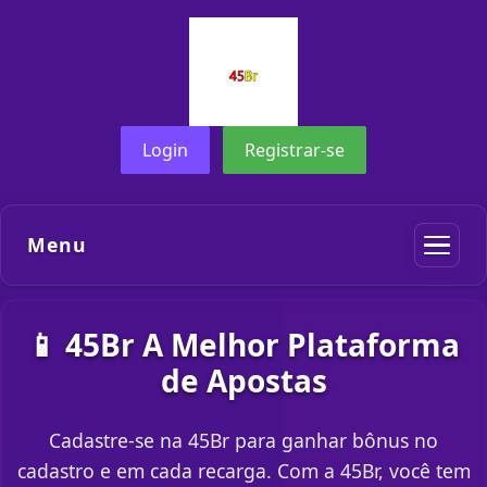
Login
Registrar-se
Menu
📱 45Br A Melhor Plataforma
de Apostas
Cadastre-se na 45Br para ganhar bônus no
cadastro e em cada recarga. Com a 45Br, você tem