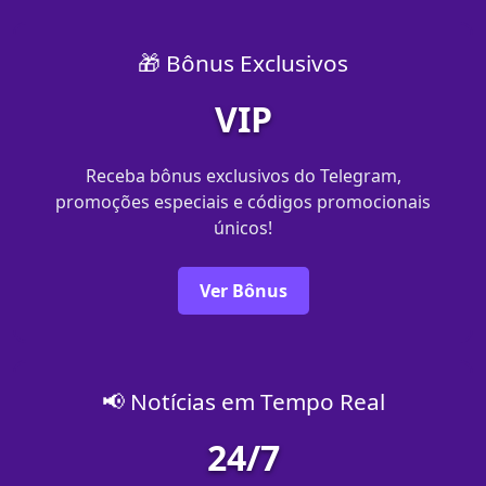
🎁 Bônus Exclusivos
VIP
Receba bônus exclusivos do Telegram,
promoções especiais e códigos promocionais
únicos!
Ver Bônus
📢 Notícias em Tempo Real
24/7