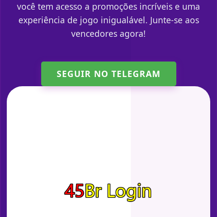
você tem acesso a promoções incríveis e uma
experiência de jogo inigualável. Junte-se aos
vencedores agora!
SEGUIR NO TELEGRAM