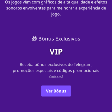
Os jogos vêm com gráficos de alta qualidade e efeitos
sonoros envolventes para melhorar a experiência de
jogo.
🎁 Bônus Exclusivos
VIP
Receba bônus exclusivos do Telegram,
promoções especiais e códigos promocionais
únicos!
Ver Bônus