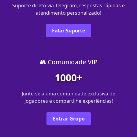
Suporte direto via Telegram, respostas rápidas e
atendimento personalizado!
Falar Suporte
👥 Comunidade VIP
1000+
Junte-se a uma comunidade exclusiva de
jogadores e compartilhe experiências!
Entrar Grupo