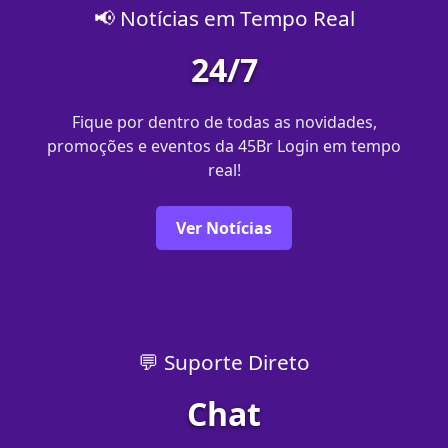
📢 Notícias em Tempo Real
24/7
Fique por dentro de todas as novidades,
promoções e eventos da 45Br Login em tempo
real!
Ver Notícias
💬 Suporte Direto
Chat