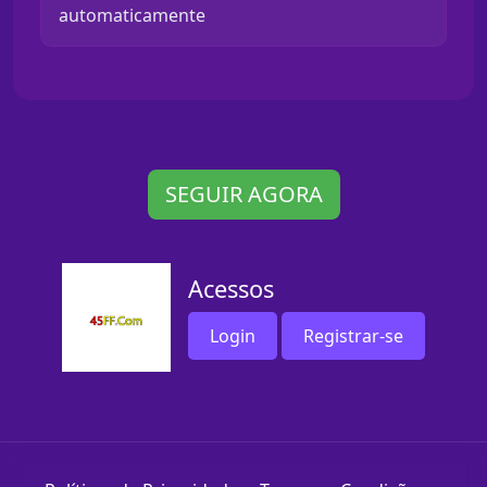
automaticamente
SEGUIR AGORA
Acessos
Login
Registrar-se