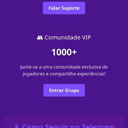
Falar Suporte
👥 Comunidade VIP
1000+
Junte-se a uma comunidade exclusiva de
jogadores e compartilhe experiências!
Entrar Grupo
📱 Como Seguir no Telegram