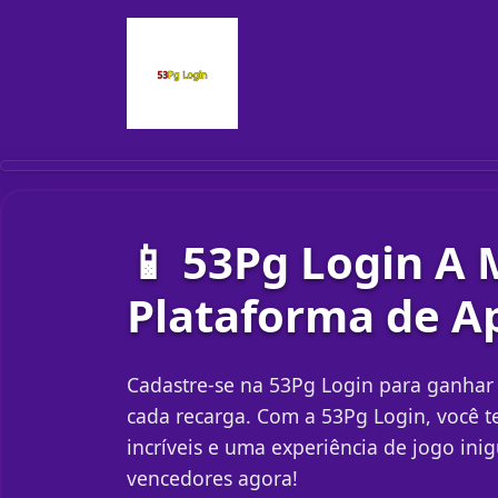
📱 53Pg Login A 
Plataforma de A
Cadastre-se na 53Pg Login para ganhar
cada recarga. Com a 53Pg Login, você 
incríveis e uma experiência de jogo inig
vencedores agora!