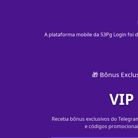
A plataforma mobile da 53Pg Login foi 
🎁 Bônus Exclu
VIP
Receba bônus exclusivos do Telegra
e códigos promocionai