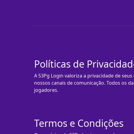
Políticas de Privacida
A 53Pg Login valoriza a privacidade de seu
nossos canais de comunicação. Todos os dad
jogadores.
Termos e Condições