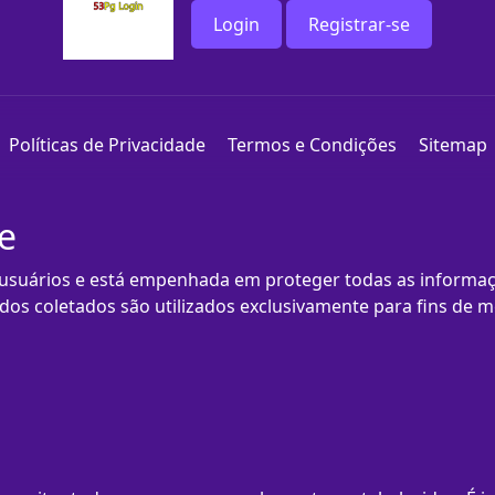
Login
Registrar-se
Políticas de Privacidade
Termos e Condições
Sitemap
de
s usuários e está empenhada em proteger todas as informa
os coletados são utilizados exclusivamente para fins de m