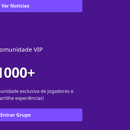
Ver Notícias
Comunidade VIP
1000+
unidade exclusiva de jogadores e
rtilhe experiências!
Entrar Grupo