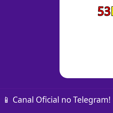
📱 Canal Oficial no Telegram!