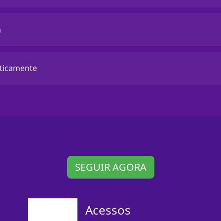
a
aticamente
SEGUIR AGORA
Acessos