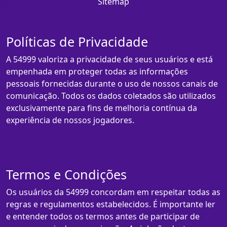
Sitemap
Políticas de Privacidade
A 54999 valoriza a privacidade de seus usuários e está
empenhada em proteger todas as informações
pessoais fornecidas durante o uso de nossos canais de
comunicação. Todos os dados coletados são utilizados
exclusivamente para fins de melhoria contínua da
experiência de nossos jogadores.
Termos e Condições
Os usuários da 54999 concordam em respeitar todas as
regras e regulamentos estabelecidos. É importante ler
e entender todos os termos antes de participar de