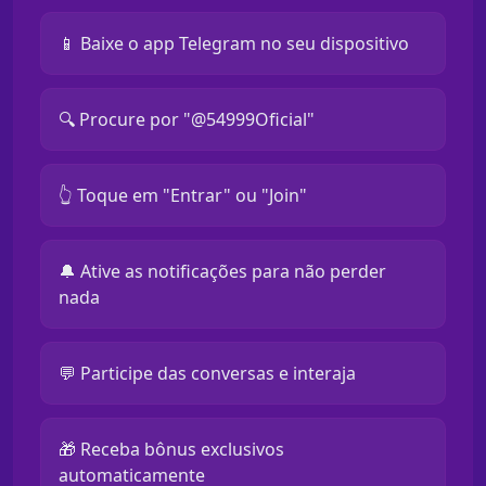
📱 Baixe o app Telegram no seu dispositivo
🔍 Procure por "@54999Oficial"
👆 Toque em "Entrar" ou "Join"
🔔 Ative as notificações para não perder
nada
💬 Participe das conversas e interaja
🎁 Receba bônus exclusivos
automaticamente