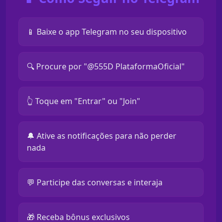
📱 Baixe o app Telegram no seu dispositivo
🔍 Procure por "@555D PlataformaOficial"
👆 Toque em "Entrar" ou "Join"
🔔 Ative as notificações para não perder
nada
💬 Participe das conversas e interaja
🎁 Receba bônus exclusivos