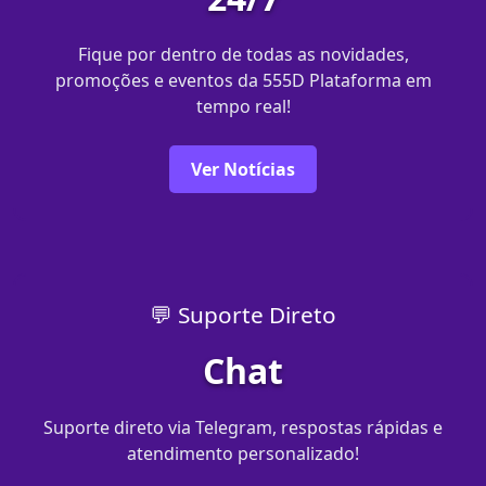
Fique por dentro de todas as novidades,
promoções e eventos da 555D Plataforma em
tempo real!
Ver Notícias
💬 Suporte Direto
Chat
Suporte direto via Telegram, respostas rápidas e
atendimento personalizado!