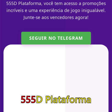
555D Plataforma, você tem acesso a promoções
incríveis e uma experiência de jogo inigualável.
Junte-se aos vencedores agora!
SEGUIR NO TELEGRAM