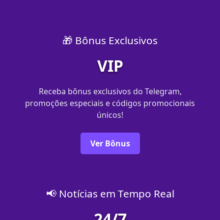
🎁 Bônus Exclusivos
VIP
Receba bônus exclusivos do Telegram,
promoções especiais e códigos promocionais
únicos!
Ver Bônus
📢 Notícias em Tempo Real
24/7