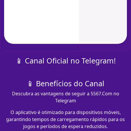
📱 Canal Oficial no Telegram!
📱 Benefícios do Canal
Descubra as vantagens de seguir a 5567.Com no
Telegram
O aplicativo é otimizado para dispositivos móveis,
garantindo tempos de carregamento rápidos para os
jogos e períodos de espera reduzidos.