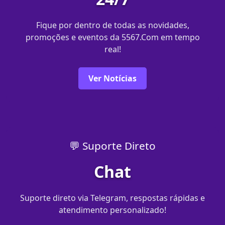
Fique por dentro de todas as novidades,
promoções e eventos da 5567.Com em tempo
real!
Ver Notícias
💬 Suporte Direto
Chat
Suporte direto via Telegram, respostas rápidas e
atendimento personalizado!