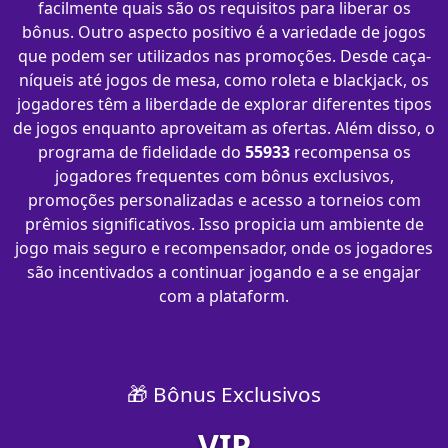
facilmente quais são os requisitos para liberar os
bônus. Outro aspecto positivo é a variedade de jogos
que podem ser utilizados nas promoções. Desde caça-
níqueis até jogos de mesa, como roleta e blackjack, os
jogadores têm a liberdade de explorar diferentes tipos
de jogos enquanto aproveitam as ofertas. Além disso, o
programa de fidelidade do
55933
recompensa os
jogadores frequentes com bônus exclusivos,
promoções personalizadas e acesso a torneios com
prêmios significativos. Isso propicia um ambiente de
jogo mais seguro e recompensador, onde os jogadores
são incentivados a continuar jogando e a se engajar
com a plataform.
🎁 Bônus Exclusivos
VIP