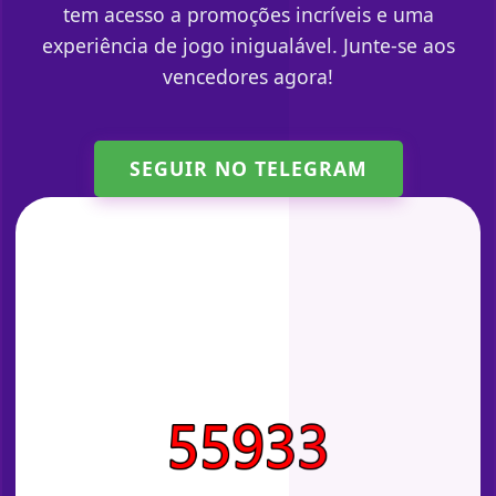
tem acesso a promoções incríveis e uma
experiência de jogo inigualável. Junte-se aos
vencedores agora!
SEGUIR NO TELEGRAM