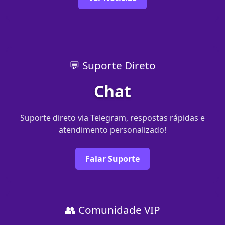
💬 Suporte Direto
Chat
Suporte direto via Telegram, respostas rápidas e
atendimento personalizado!
Falar Suporte
👥 Comunidade VIP