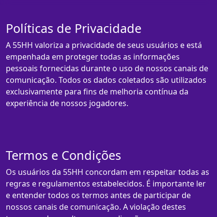
Políticas de Privacidade
A 55HH valoriza a privacidade de seus usuários e está
empenhada em proteger todas as informações
pessoais fornecidas durante o uso de nossos canais de
comunicação. Todos os dados coletados são utilizados
exclusivamente para fins de melhoria contínua da
experiência de nossos jogadores.
Termos e Condições
Os usuários da 55HH concordam em respeitar todas as
regras e regulamentos estabelecidos. É importante ler
e entender todos os termos antes de participar de
nossos canais de comunicação. A violação destes