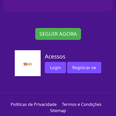
SEGUIR AGORA
Acessos
Login
Registrar-se
Políticas de Privacidade
Termos e Condições
Sitemap