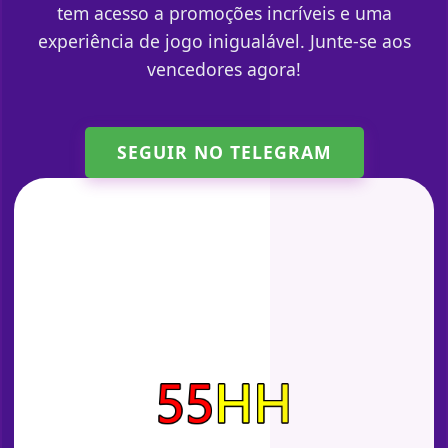
tem acesso a promoções incríveis e uma
experiência de jogo inigualável. Junte-se aos
vencedores agora!
SEGUIR NO TELEGRAM