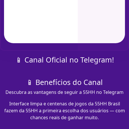
📱 Canal Oficial no Telegram!
📱 Benefícios do Canal
Descubra as vantagens de seguir a 55HH no Telegram
Interface limpa e centenas de jogos da 55HH Brasil
fazem da 55HH a primeira escolha dos usuários — com
chances reais de ganhar muito.