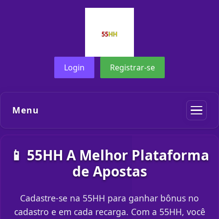
Login
Registrar-se
Menu
📱 55HH A Melhor Plataforma
de Apostas
Cadastre-se na 55HH para ganhar bônus no
cadastro e em cada recarga. Com a 55HH, você