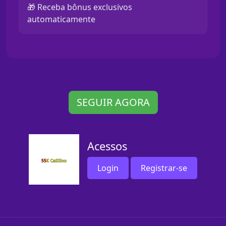
🎁 Receba bônus exclusivos
automaticamente
SEGUIR AGORA
Acessos
Login
Registrar-se