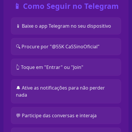
📱 Como Seguir no Telegram
📱 Baixe o app Telegram no seu dispositivo
🔍 Procure por "@55K CaSSinoOficial"
👆 Toque em "Entrar" ou "Join"
🔔 Ative as notificações para não perder
nada
💬 Participe das conversas e interaja