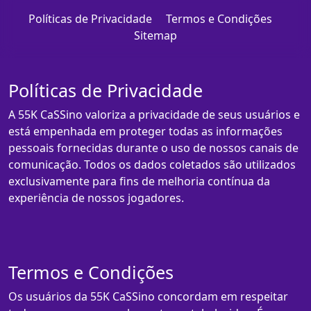
Políticas de Privacidade
Termos e Condições
Sitemap
Políticas de Privacidade
A 55K CaSSino valoriza a privacidade de seus usuários e
está empenhada em proteger todas as informações
pessoais fornecidas durante o uso de nossos canais de
comunicação. Todos os dados coletados são utilizados
exclusivamente para fins de melhoria contínua da
experiência de nossos jogadores.
Termos e Condições
Os usuários da 55K CaSSino concordam em respeitar