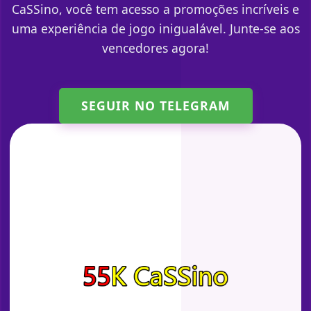
CaSSino, você tem acesso a promoções incríveis e
uma experiência de jogo inigualável. Junte-se aos
vencedores agora!
SEGUIR NO TELEGRAM