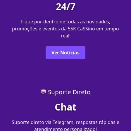
24/7
Fique por dentro de todas as novidades,
promoções e eventos da 55K CaSSino em tempo
real!
Ver Notícias
💬 Suporte Direto
Chat
Suporte direto via Telegram, respostas rápidas e
atendimento personalizado!