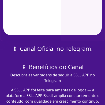
📱 Canal Oficial no Telegram!
📱 Benefícios do Canal
Descubra as vantagens de seguir a 55LL APP no
Telegram
A 55LL APP foi feita para amantes de jogos — a
plataforma 55LL APP Brasil amplia constantemente o
conteúdo, com qualidade em crescimento contínuo.