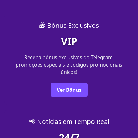
🎁 Bônus Exclusivos
VIP
Receba bônus exclusivos do Telegram,
promoções especiais e códigos promocionais
únicos!
Ver Bônus
📢 Notícias em Tempo Real
24/7