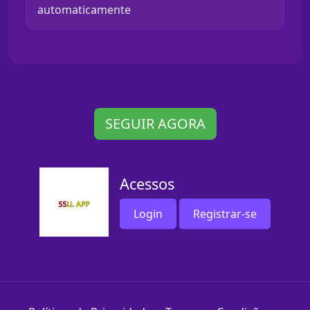
automaticamente
SEGUIR AGORA
Acessos
Login
Registrar-se