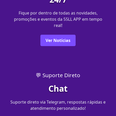
Fique por dentro de todas as novidades,
promoções e eventos da 55LL APP em tempo
real!
Ver Notícias
💬 Suporte Direto
Chat
Suporte direto via Telegram, respostas rápidas e
atendimento personalizado!