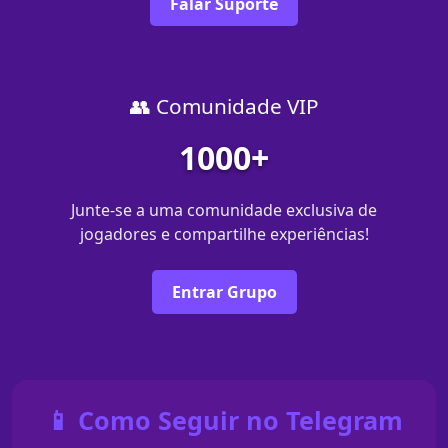
Falar Suporte
👥 Comunidade VIP
1000+
Junte-se a uma comunidade exclusiva de
jogadores e compartilhe experiências!
Entrar Grupo
📱 Como Seguir no Telegram