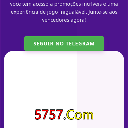
você tem acesso a promoções incríveis e uma
experiência de jogo inigualável. Junte-se aos
vencedores agora!
SEGUIR NO TELEGRAM