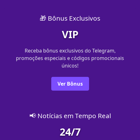
🎁 Bônus Exclusivos
VIP
Receba bônus exclusivos do Telegram,
promoções especiais e códigos promocionais
únicos!
Ver Bônus
📢 Notícias em Tempo Real
24/7