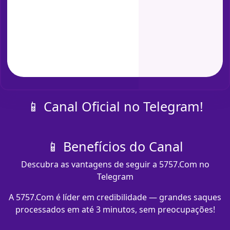
📱 Canal Oficial no Telegram!
📱 Benefícios do Canal
Descubra as vantagens de seguir a 5757.Com no
Telegram
A 5757.Com é líder em credibilidade — grandes saques
processados em até 3 minutos, sem preocupações!