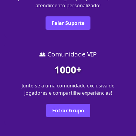
atendimento personalizado!
Falar Suporte
👥 Comunidade VIP
1000+
Junte-se a uma comunidade exclusiva de
jogadores e compartilhe experiências!
Entrar Grupo