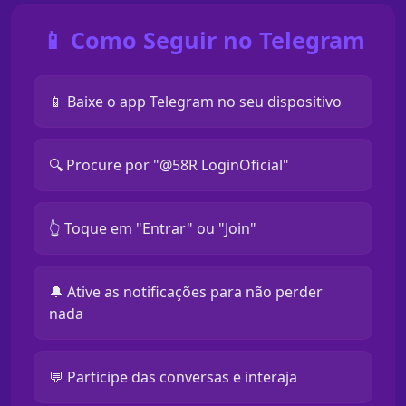
📱 Como Seguir no Telegram
📱 Baixe o app Telegram no seu dispositivo
🔍 Procure por "@58R LoginOficial"
👆 Toque em "Entrar" ou "Join"
🔔 Ative as notificações para não perder
nada
💬 Participe das conversas e interaja