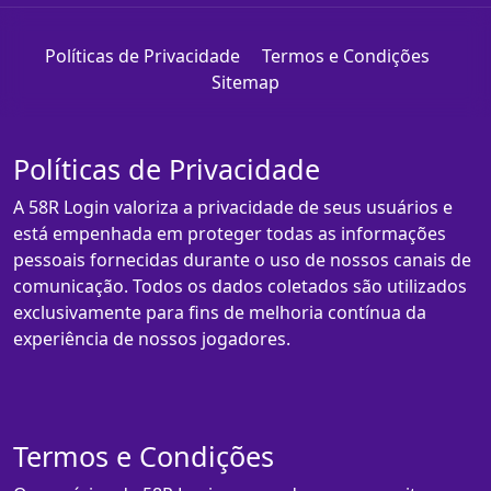
Políticas de Privacidade
Termos e Condições
Sitemap
Políticas de Privacidade
A 58R Login valoriza a privacidade de seus usuários e
está empenhada em proteger todas as informações
pessoais fornecidas durante o uso de nossos canais de
comunicação. Todos os dados coletados são utilizados
exclusivamente para fins de melhoria contínua da
experiência de nossos jogadores.
Termos e Condições