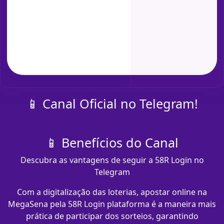
📱 Canal Oficial no Telegram!
📱 Benefícios do Canal
Descubra as vantagens de seguir a 58R Login no
Telegram
Com a digitalização das loterias, apostar online na
MegaSena pela 58R Login plataforma é a maneira mais
prática de participar dos sorteios, garantindo