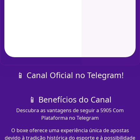
📱 Canal Oficial no Telegram!
📱 Benefícios do Canal
Descubra as vantagens de seguir a 5905 Com
Plataforma no Telegram
O boxe oferece uma experiência única de apostas
devido à tradição histórica do esporte e à possibilidade