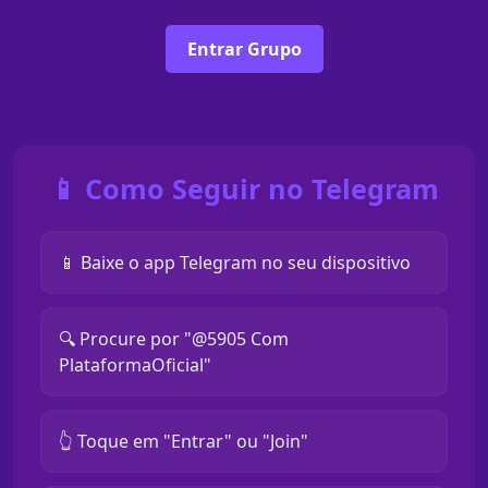
Entrar Grupo
📱 Como Seguir no Telegram
📱 Baixe o app Telegram no seu dispositivo
🔍 Procure por "@5905 Com
PlataformaOficial"
👆 Toque em "Entrar" ou "Join"