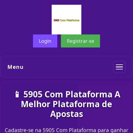
Login
Registrar-se
Menu
📱 5905 Com Plataforma A
Melhor Plataforma de
Apostas
Cadastre-se na 5905 Com Plataforma para ganhar