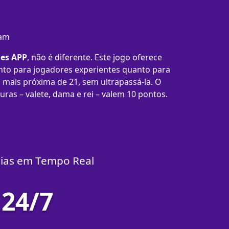
ram
es APP
, não é diferente. Este jogo oferece
anto para jogadores experientes quanto para
 mais próxima de 21, sem ultrapassá-la. O
uras – valete, dama e rei – valem 10 pontos.
cias em Tempo Real
24/7