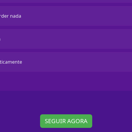
erder nada
a
aticamente
SEGUIR AGORA