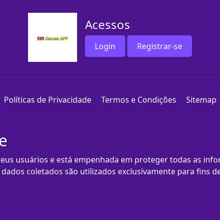
Acessos
Login
Registrar-se
Políticas de Privacidade
Termos e Condições
Sitemap
de
 seus usuários e está empenhada em proteger todas as inf
dados coletados são utilizados exclusivamente para fins d