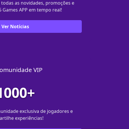
e todas as novidades, promoções e
5 Games APP em tempo real!
Ver Notícias
Comunidade VIP
1000+
unidade exclusiva de jogadores e
rtilhe experiências!