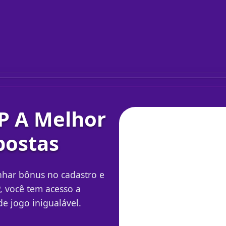
P A Melhor
postas
har bônus no cadastro e
 você tem acesso a
e jogo inigualável.