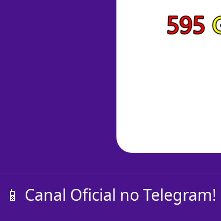
📱 Canal Oficial no Telegram!